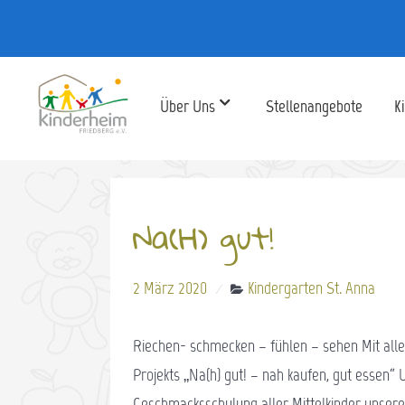
Über Uns
Stellenangebote
K
Na(H) gut!
2 März 2020
Kindergarten St. Anna
Riechen- schmecken – fühlen – sehen Mit allen
Projekts „Na(h) gut! – nah kaufen, gut essen“ 
Geschmacksschulung aller Mittelkinder unserer 