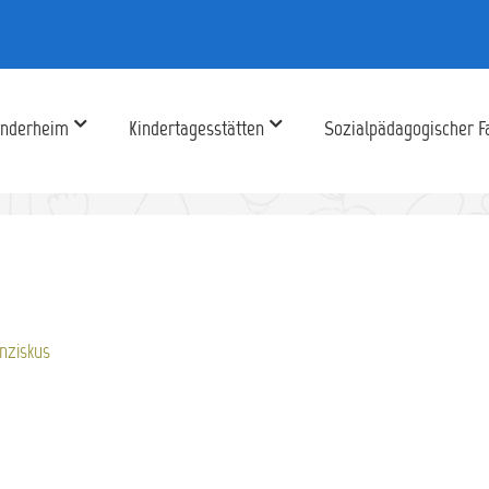
inderheim
Kindertagesstätten
Sozialpädagogischer F
anziskus